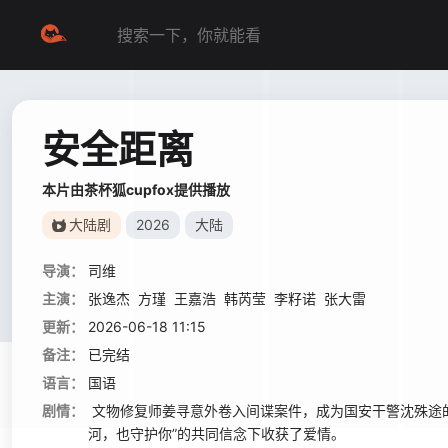
安全距离
本片由茶杯狐cupfox提供播放
大陆剧
2026
大陆
导演：
司维
主演：
张逸杰
方瑾
王嘉浩
韩芮莹
李籽诺
张大雷
更新：
2026-06-18 11:15
备注：
已完结
语言：
国语
剧情：
文物修复师姜寻意外卷入间谍案件，成为国安干警沈殊途的
河，也守护你”的共同信念下收获了爱情。