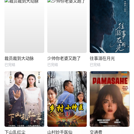
裁员裁到大动脉
少帅你老婆又跑了
往事溺在月光
已完结
已完结
已完结
下山乱红尘
山村妙手医仙
交通费