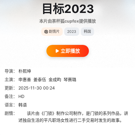
目标2023
本片由茶杯狐cupfox提供播放
剧情片
2023
韩国
立即播放
导演：
朴熙坤
主演：
申惠善
姜泰伍
金成畇
琴赛璐
更新：
2025-11-30 00:24
备注：
HD
语言：
韩语
剧情：
该片由《门锁》制作公司制作，是门锁的系列作品，讲
述独自生活的平凡职场女性进行二手交易时发生的故事。