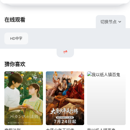
在线观看
切换节点
HD中字
猜你喜欢