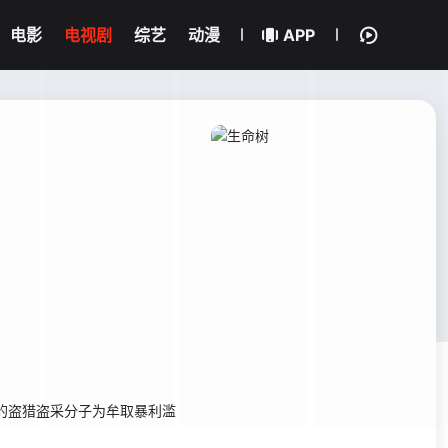
电影
电视剧
综艺
动漫
APP
的盗猎盗采分子为牟取暴利滥