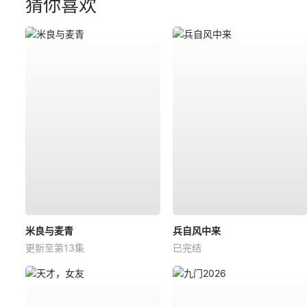
猜你喜欢
米良与麦青
兵自风中来
更新至第13集
已完结