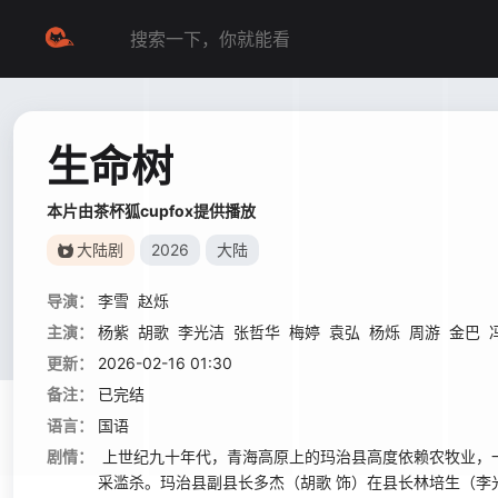
生命树
本片由茶杯狐cupfox提供播放
大陆剧
2026
大陆
导演：
李雪
赵烁
主演：
杨紫
胡歌
李光洁
张哲华
梅婷
袁弘
杨烁
周游
金巴
更新：
2026-02-16 01:30
备注：
已完结
语言：
国语
剧情：
上世纪九十年代，青海高原上的玛治县高度依赖农牧业，
采滥杀。玛治县副县长多杰（胡歌 饰）在县长林培生（李光