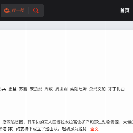
首页
搜一搜
冯兵
更旦
苏鑫
宋楚炎
周放
周思羽
索朗旺姆
尕玛文加
才丁扎西
一度深陷贫困，其周边的无人区博拉木拉富含矿产和野生动物资源，大量
洁 饰）的支持下成立了巡山队，起初是为脱贫...
全文