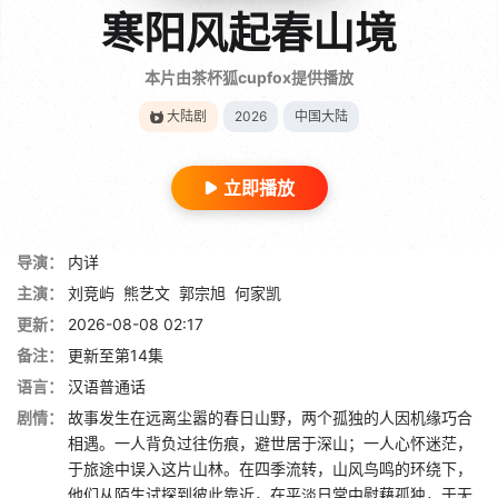
寒阳风起春山境
本片由茶杯狐cupfox提供播放
大陆剧
2026
中国大陆
立即播放
导演：
内详
主演：
刘竞屿
熊艺文
郭宗旭
何家凯
更新：
2026-08-08 02:17
备注：
更新至第14集
语言：
汉语普通话
剧情：
故事发生在远离尘嚣的春日山野，两个孤独的人因机缘巧合
相遇。一人背负过往伤痕，避世居于深山；一人心怀迷茫，
于旅途中误入这片山林。在四季流转，山风鸟鸣的环绕下，
他们从陌生试探到彼此靠近，在平淡日常中慰藉孤独，于无