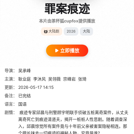
罪案痕迹
本片由茶杯狐cupfox提供播放
大陆剧
2026
大陆
立即播放
导演：
吴承峰
主演：
耿业庭
李沐风
吴翎薇
宗峰岩
张琦
更新：
2026-05-17 14:15
备注：
已完结
语言：
国语
剧情：
痕迹专家邱晨与刑警顾宇明联手侦破五桩离奇案件，从丈夫
离奇死亡到痕迹清道夫，揭开一桩桩人性悲剧。随着调查深
入，邱晨惊觉所有案件竟与十年前父亲被害案隐秘相连。那
个擅长抹去一切痕迹的神秘人物，究竟是谁?