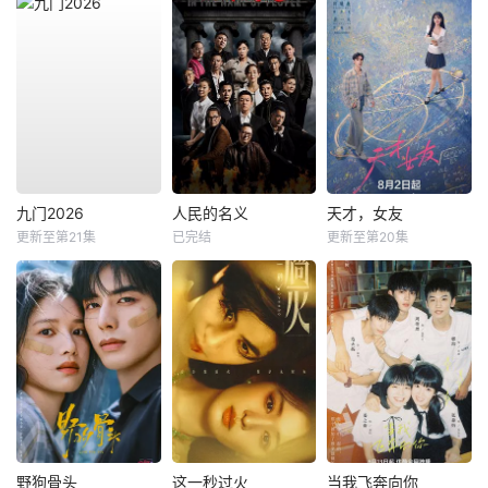
九门2026
人民的名义
天才，女友
更新至第21集
已完结
更新至第20集
野狗骨头
这一秒过火
当我飞奔向你