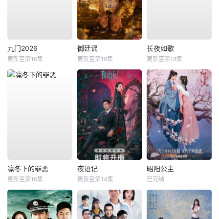
九门2026
御廷谣
长夜如歌
更新至第16集
更新至第19集
更新至第18集
凛冬下的罪恶
夜语记
昭阳公主
更新至第16集
更新至第14集
已完结