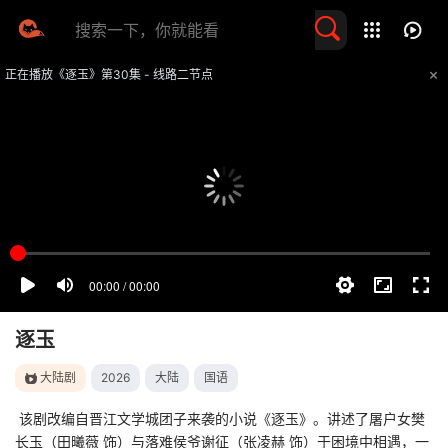
留言求片
正在播放《逐玉》第30集 - 线路二节点
提醒
不要轻易相信视频中的任何广告，谨防上当受骗
技巧
如遇视频无法播放或加载速度慢，可尝试切换播放线路
逐玉
大陆剧
2026
大陆
国语
该剧改编自晋江文学城团子来袭的小说《逐玉》。讲述了屠户女樊
长玉（田曦薇 饰）与落难侯爷谢征（张凌赫 饰）于困境中相遇，一