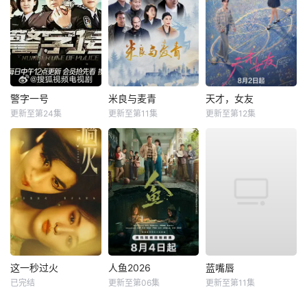
警字一号
米良与麦青
天才，女友
更新至第24集
更新至第11集
更新至第12集
这一秒过火
人鱼2026
蓝嘴唇
已完结
更新至第06集
更新至第11集