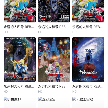
永远的大和号 REBEL3199 第三章 群青的小行星
永远的大和号 REBEL3199 第二章
永远的大和号 REBEL3199 第三章群青的小行星
HD
HD
HD
永远的大和号 REBEL3199 第四章 水色之少女
永远的大和号 REBEL3199 第五章 灼热的银河大战
永远的大和号 REBEL3199 第一章 黑之侵略
HD
HD
HD