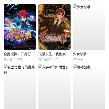
全民模拟：开局打造专属金手指动态漫
天赋长生，我出卖寿命成神动态漫
少女杀手
更新至第119集
更新至第133集
HD中字