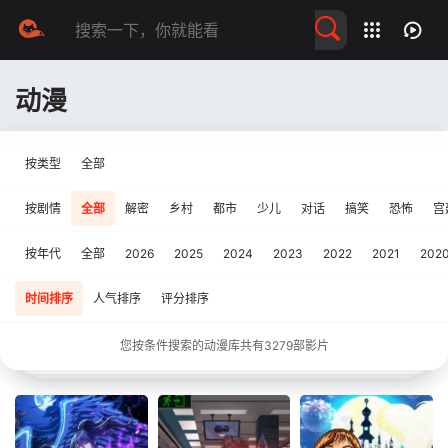
留言求片
动漫
按类型
全部
按剧情
全部
解密
乡村
都市
少儿
对话
搞笑
恐怖
宫
按年代
全部
2026
2025
2024
2023
2022
2021
202
时间排序
人气排序
评分排序
您按条件搜索的动漫库共有
3279
部影片