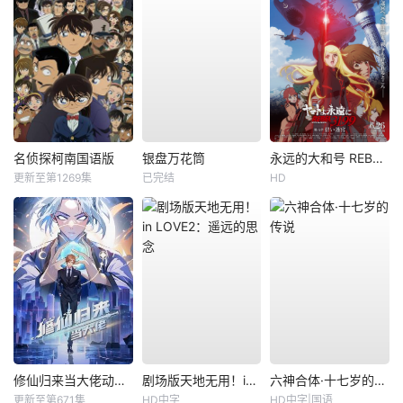
名侦探柯南国语版
银盘万花筒
永远的大和号 REBEL3199 第六章 碧蓝迷宫
更新至第1269集
已完结
HD
修仙归来当大佬动态漫
剧场版天地无用！in LOVE2：遥远的思念
六神合体·十七岁的传说
更新至第671集
HD中字
HD中字|国语